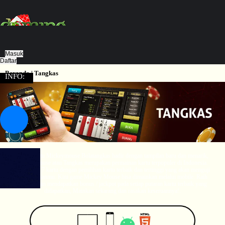
© Copyright 2026 dom1nobetwin.com - All right reserved | 18+
Beranda | Tangkas
INFO:
Game kartu Mickeymouse Bolatangkas hadir dengan tampilan baru dan menarik,
Mickeymouse atau Tangkas merupakan permainan kartu terpopuler di Indonesia.
Permainan 7 kartu dengan pemilihan kartu terbaik dan tertinggi yang akan menguji
ketangkasanmu. Kini game Mickey Mouse bisa dimainkan melalui mobile. Raih
kesempatan mendapatkan bonus / jackpot pada setiap putaran kartu terbaik yang
didapatkan, Mainkan sekarang dan rasakan keseruannya!.